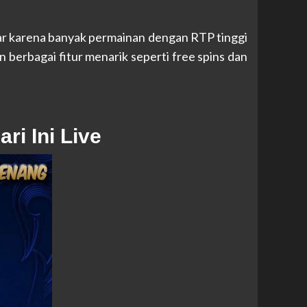
ar karena banyak permainan dengan RTP tinggi
erbagai fitur menarik seperti free spins dan
ri Ini Live