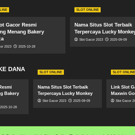
LINE
SLOT ONLINE
lot Gacor Resmi
Nama Situs Slot Terbaik
ng Menang Bakery
Terpercaya Lucky Monke
za
Slot Gacor 2023
2025-09-09
cor 2023
2025-10-28
KE DANA
SLOT ONLINE
SLOT ONLIN
 Resmi
Nama Situs Slot Terbaik
Link Slot 
g Bakery
Terpercaya Lucky Monkey
Maxwin Go
Slot Gacor 2023
2025-09-09
Slot Gacor 2
2025-10-28