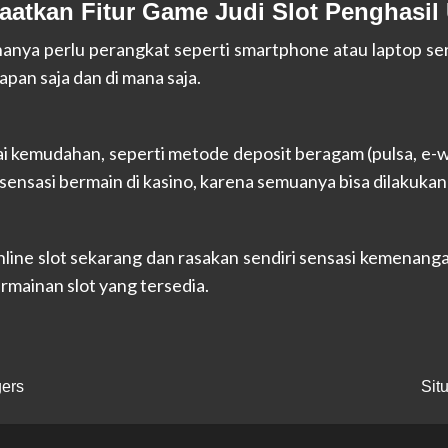
aatkan Fitur Game Judi Slot Penghasil
anya perlu perangkat seperti smartphone atau laptop sert
apan saja dan di mana saja.
i kemudahan, seperti metode deposit beragam (pulsa, e-w
i sensasi bermain di kasino, karena semuanya bisa dilakuk
e slot sekarang dan rasakan sendiri sensasi kemenangan
rmainan slot yang tersedia.
gers
Sit