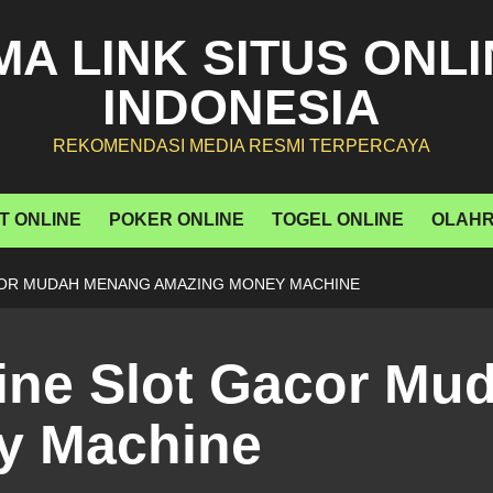
A LINK SITUS ONLI
INDONESIA
REKOMENDASI MEDIA RESMI TERPERCAYA
T ONLINE
POKER ONLINE
TOGEL ONLINE
OLAH
COR MUDAH MENANG AMAZING MONEY MACHINE
ine Slot Gacor Mu
y Machine