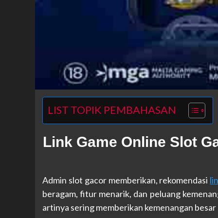
LIST TOPIK PEMBAHASAN
Link Game Online Slot 
Admin slot gacor memberikan, rekomendasi
li
beragam, fitur menarik, dan peluang kemenanga
artinya sering memberikan kemenangan besar 