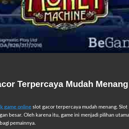
Gacor Terpercaya Mudah Menan
nk game online
slot gacor terpercaya mudah menang. Slot
n besar. Oleh karena itu, game ini menjadi pilihan utama 
bagi pemainnya.