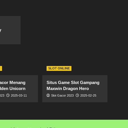
y
E
SLOT ONLINE
Gacor Menang
Situs Game Slot Gampang
lden Unicorn
Maxwin Dragon Hero
023
2025-03-11
Slot Gacor 2023
2025-02-25