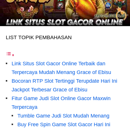
LIST TOPIK PEMBAHASAN
Link Situs Slot Gacor Online Terbaik dan
Terpercaya Mudah Menang Grace of Ebisu
Bocoran RTP Slot Tertinggi Terupdate Hari Ini
Jackpot Terbesar Grace of Ebisu
Fitur Game Judi Slot Online Gacor Maxwin
Terpercaya
Tumble Game Judi Slot Mudah Menang
Buy Free Spin Game Slot Gacor Hari Ini