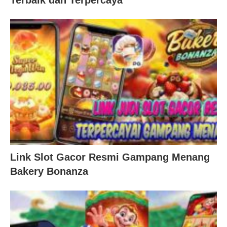
Link Slot Gacor Resmi Gampang Menang
Bakery Bonanza