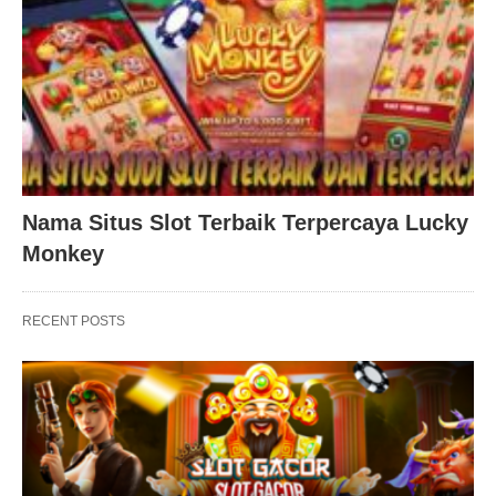
Nama Situs Slot Terbaik Terpercaya Lucky
Monkey
RECENT POSTS