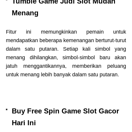
Tumble Game Judi Slot Mudah
Menang
Fitur ini memungkinkan pemain untuk
mendapatkan beberapa kemenangan berturut-turut
dalam satu putaran. Setiap kali simbol yang
menang dihilangkan, simbol-simbol baru akan
jatuh menggantikannya, memberikan peluang
untuk menang lebih banyak dalam satu putaran.
Buy Free Spin Game Slot Gacor
Hari Ini