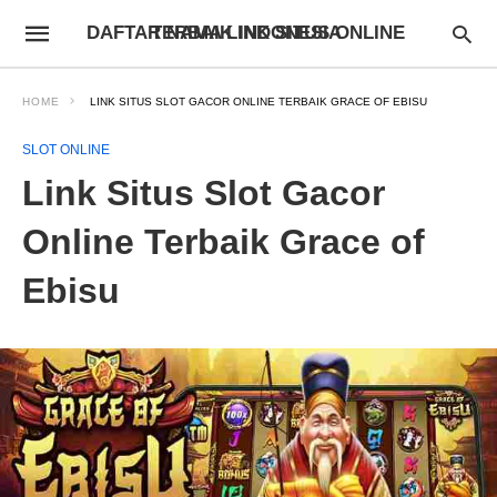
DAFTAR NAMA LINK SITUS ONLINE TERBAIK INDONESIA
HOME
LINK SITUS SLOT GACOR ONLINE TERBAIK GRACE OF EBISU
SLOT ONLINE
Link Situs Slot Gacor
Online Terbaik Grace of
Ebisu