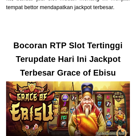
tempat bettor mendapatkan jackpot terbesar.
Bocoran RTP Slot Tertinggi
Terupdate Hari Ini Jackpot
Terbesar Grace of Ebisu