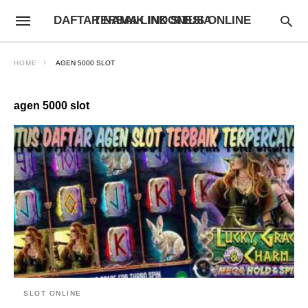
DAFTAR NAMA LINK SITUS ONLINE TERBAIK INDONESIA
HOME
AGEN 5000 SLOT
agen 5000 slot
SLOT ONLINE