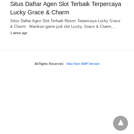
Situs Daftar Agen Slot Terbaik Terpercaya
Lucky Grace & Charm
Situs Daftar Agen Slot Terbaik Resmi Terpercaya Lucky Grace
& Charm Mainkan game judi slot Lucky, Grace & Charm,…
1 tahun ago
All Rights Reserved
View Non-AMP Version