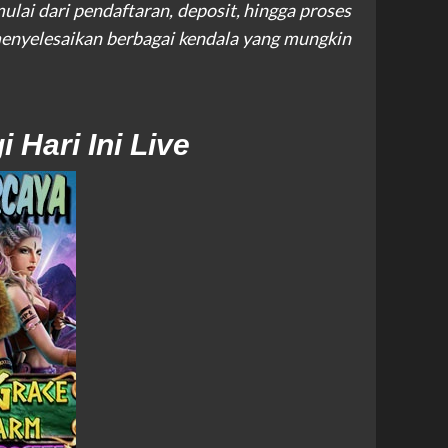
lai dari pendaftaran, deposit, hingga proses
enyelesaikan berbagai kendala yang mungkin
 Hari Ini Live