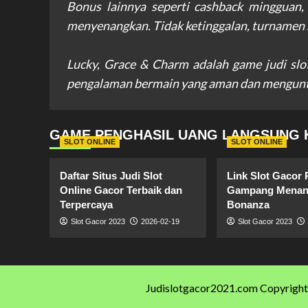
Bonus lainnya seperti cashback mingguan,
menyenangkan. Tidak ketinggalan, turnamen s
Lucky, Grace & Charm adalah game judi slot
pengalaman bermain yang aman dan mengunt
GAME PENGHASIL UANG LANGSUNG 
SLOT ONLINE
SLOT ONLINE
Daftar Situs Judi Slot
Link Slot Gacor
Online Gacor Terbaik dan
Gampang Menan
Terpercaya
Bonanza
Slot Gacor 2023
2026-02-19
Slot Gacor 2023
Judislotgacor2021.com Copyright ©