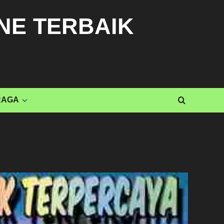
NE TERBAIK
RAGA