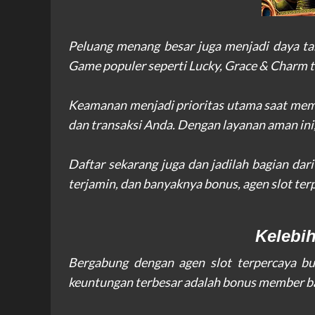
Peluang menang besar juga menjadi daya tar
Game populer seperti Lucky, Grace & Charm te
Keamanan menjadi prioritas utama saat mem
dan transaksi Anda. Dengan layanan aman ini
Daftar sekarang juga dan jadilah bagian da
terjamin, dan banyaknya bonus, agen slot te
Kelebi
Bergabung dengan agen slot terpercaya bu
keuntungan terbesar adalah bonus member ba