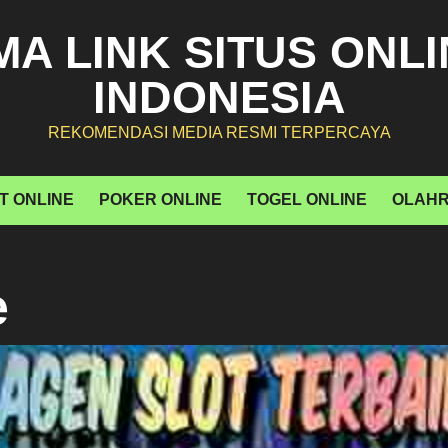
A LINK SITUS ONLI
INDONESIA
REKOMENDASI MEDIA RESMI TERPERCAYA
T ONLINE
POKER ONLINE
TOGEL ONLINE
OLAH
e