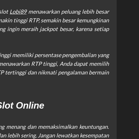
slot
Lobi89
menawarkan peluang lebih besar
makin tinggi RTP, semakin besar kemungkinan
 ingin meraih jackpot besar, karena setiap
inggi memiliki persentase pengembalian yang
ng menawarkan RTP tinggi, Anda dapat memilih
P tertinggi dan nikmati pengalaman bermain
lot Online
uang menang dan memaksimalkan keuntungan.
an lebih sering. Jangan lewatkan kesempatan