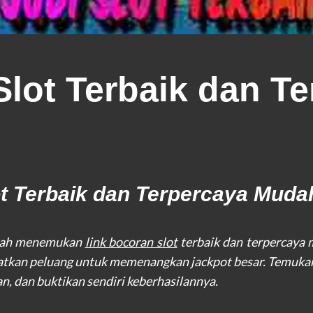
lot Terbaik dan Te
ot Terbaik dan Terpercaya Muda
ialah menemukan
link bocoran slot
terbaik dan terpercaya 
kan peluang untuk memenangkan jackpot besar. Temukan 
dan buktikan sendiri keberhasilannya.