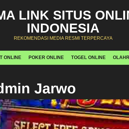
A LINK SITUS ONLI
INDONESIA
REKOMENDASI MEDIA RESMI TERPERCAYA
T ONLINE
POKER ONLINE
TOGEL ONLINE
OLAH
dmin Jarwo