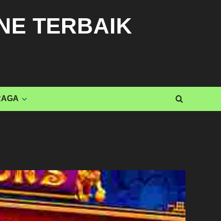
NE TERBAIK
RAGA