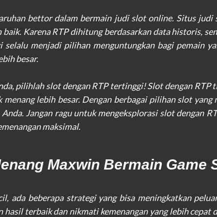
aruhan bettor dalam bermain judi slot online. Situs judi 
baik. Karena RTP dihitung berdasarkan data historis, se
 selalu menjadi pilihan menguntungkan bagi pemain yang
bih besar.
, pilihlah slot dengan RTP tertinggi! Slot dengan RTP t
uk menang lebih besar. Dengan berbagai pilihan slot ya
 Anda. Jangan ragu untuk mengeksplorasi slot dengan RT
kemenangan maksimal.
Menang Maxwin Bermain Game S
il, ada beberapa strategi yang bisa meningkatkan pel
hasil terbaik dan nikmati kemenangan yang lebih cepat d