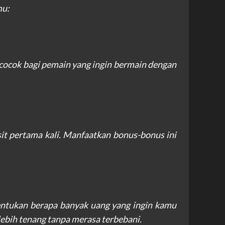
mu:
 cocok bagi pemain yang ingin bermain dengan
it pertama kali. Manfaatkan bonus-bonus ini
entukan berapa banyak uang yang ingin kamu
ebih tenang tanpa merasa terbebani.