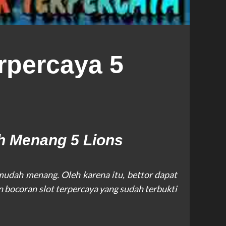
rpercaya 5
h Menang 5 Lions
mudah menang. Oleh karena itu, bettor dapat
bocoran slot terpercaya yang sudah terbukti