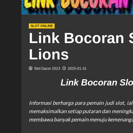
SLOT ONLINE
Link Bocoran S
Lions
Slot Gacor 2023
2025-01-31
Link Bocoran Sl
Informasi berharga para pemain judi slot, 
memaksimalkan setiap putaran dan meningkat
membawa banyak pemain menuju kemenangan, 