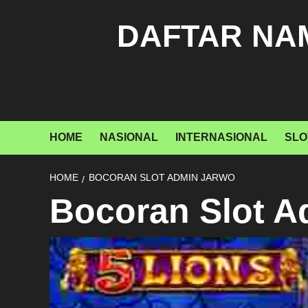
Skip
to
DAFTAR NAM
content
HOME
NASIONAL
INTERNASIONAL
SLO
HOME
BOCORAN SLOT ADMIN JARWO
Bocoran Slot A