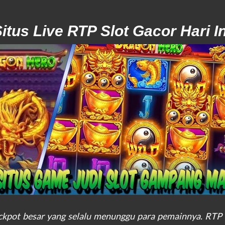
tus Live RTP Slot Gacor Hari In
jackpot besar yang selalu menunggu para pemainnya. RTP