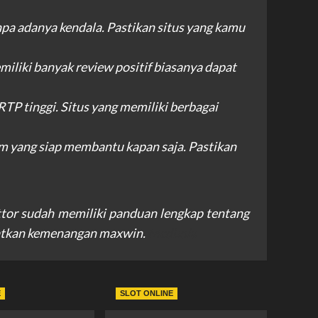
pa adanya kendala. Pastikan situs yang kamu
miliki banyak review positif biasanya dapat
TP tinggi. Situs yang memiliki berbagai
am yang siap membantu kapan saja. Pastikan
ttor sudah memiliki panduan lengkap tentang
patkan kemenangan maxwin.
Mcdbola
E
SLOT ONLINE