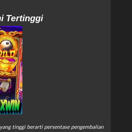
i Tertinggi
 yang tinggi berarti persentase pengembalian