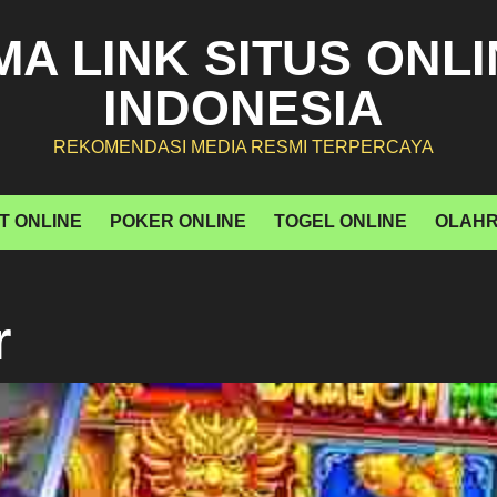
A LINK SITUS ONLI
INDONESIA
REKOMENDASI MEDIA RESMI TERPERCAYA
T ONLINE
POKER ONLINE
TOGEL ONLINE
OLAH
r