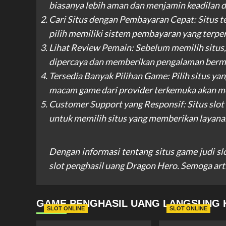
biasanya lebih aman dan menjamin keadilan 
Cari Situs dengan Pembayaran Cepat: Situs t
pilih memiliki sistem pembayaran yang terpe
Lihat Review Pemain: Sebelum memilih situs, 
dipercaya dan memberikan pengalaman berma
Tersedia Banyak Pilihan Game: Pilih situs ya
macam game dari provider terkemuka akan me
Customer Support yang Responsif: Situs slot
untuk memilih situs yang memberikan layanan
Dengan informasi tentang situs game judi s
slot penghasil uang Dragon Hero. Semoga a
GAME PENGHASIL UANG LANGSUNG 
SLOT ONLINE
SLOT ONLINE