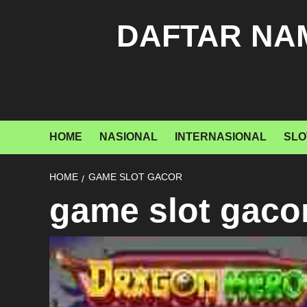
Skip
to
DAFTAR NAM
content
HOME
NASIONAL
INTERNASIONAL
SLO
HOME
GAME SLOT GACOR
game slot gaco