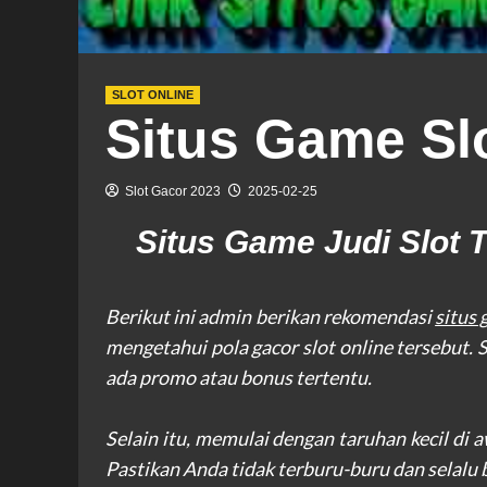
SLOT ONLINE
Situs Game S
Slot Gacor 2023
2025-02-25
Situs Game Judi Slot
Berikut ini admin berikan rekomendasi
situs 
mengetahui pola gacor slot online tersebut.
ada promo atau bonus tertentu.
Selain itu, memulai dengan taruhan kecil di 
Pastikan Anda tidak terburu-buru dan selalu 