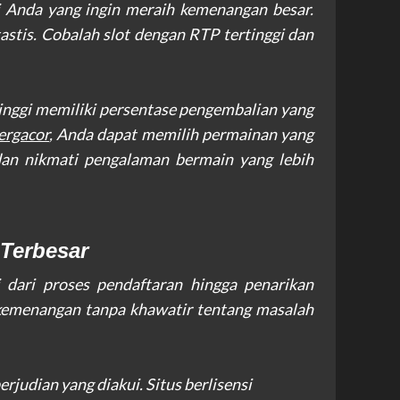
gi Anda yang ingin meraih kemenangan besar.
tis. Cobalah slot dengan RTP tertinggi dan
inggi memiliki persentase pengembalian yang
tergacor
, Anda dapat memilih permainan yang
dan nikmati pengalaman bermain yang lebih
 Terbesar
 dari proses pendaftaran hingga penarikan
kemenangan tanpa khawatir tentang masalah
perjudian yang diakui. Situs berlisensi