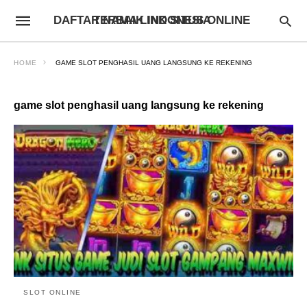
DAFTAR NAMA LINK SITUS ONLINE TERBAIK INDONESIA
HOME
GAME SLOT PENGHASIL UANG LANGSUNG KE REKENING
game slot penghasil uang langsung ke rekening
SLOT ONLINE