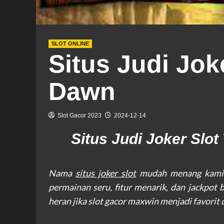
SLOT ONLINE
Situs Judi Jok
Dawn
Slot Gacor 2023
2024-12-14
Situs Judi Joker Slo
Nama
situs joker slot
mudah menang kami te
permainan seru, fitur menarik, dan jackpot
heran jika slot gacor maxwin menjadi favorit