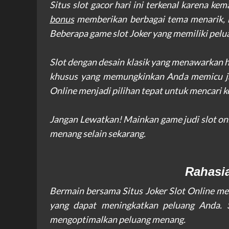
Situs slot gacor hari ini terkenal karena
bonus
memberikan berbagai tema menarik, m
Beberapa game slot Joker yang memiliki peluan
Slot dengan desain klasik yang menawarkan h
khusus yang memungkinkan Anda memicu jac
Online menjadi pilihan tepat untuk mencari 
Jangan Lewatkan! Mainkan game judi slot on
menang selain sekarang.
Rahasi
Bermain bersama Situs Joker Slot Online m
yang dapat meningkatkan peluang Anda. Set
mengoptimalkan peluang menang.