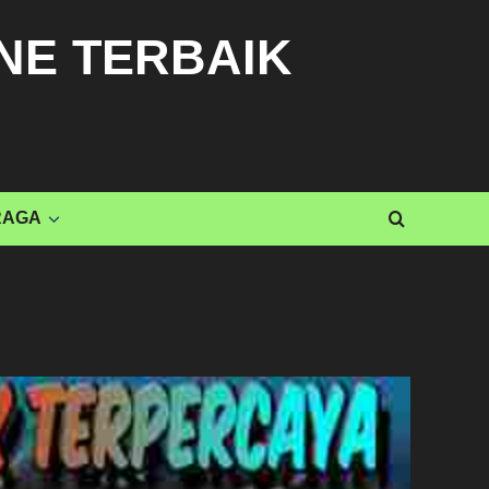
NE TERBAIK
RAGA