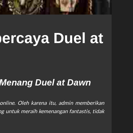
percaya Duel at
h Menang Duel at Dawn
nline. Oleh karena itu, admin memberikan
ng untuk meraih kemenangan fantastis, tidak