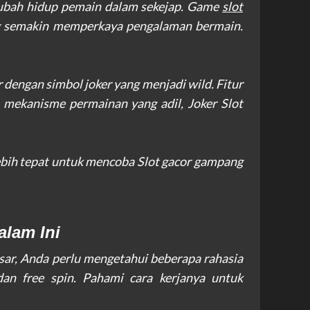
gubah hidup pemain dalam sekejap. Game
slot
ang semakin memperkaya pengalaman bermain.
dengan simbol joker yang menjadi wild. Fitur
mekanisme permainan yang adil, Joker Slot
ebih tepat untuk mencoba Slot gacor gampang
lam Ini
ar, Anda perlu mengetahui beberapa rahasia
 dan free spin. Pahami cara kerjanya untuk