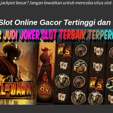
 jackpot besar? Jangan lewatkan untuk mencoba situs slot
Slot Online Gacor Tertinggi dan