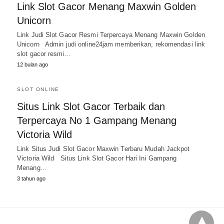
Link Slot Gacor Menang Maxwin Golden
Unicorn
Link Judi Slot Gacor Resmi Terpercaya Menang Maxwin Golden
Unicorn Admin judi online24jam memberikan, rekomendasi link
slot gacor resmi…
12 bulan ago
SLOT ONLINE
Situs Link Slot Gacor Terbaik dan
Terpercaya No 1 Gampang Menang
Victoria Wild
Link Situs Judi Slot Gacor Maxwin Terbaru Mudah Jackpot
Victoria Wild Situs Link Slot Gacor Hari Ini Gampang
Menang…
3 tahun ago