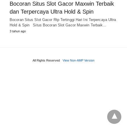
Bocoran Situs Slot Gacor Maxwin Terbaik
dan Terpercaya Ultra Hold & Spin
Bocoran Situs Slot Gacor Rtp Tertinggi Hari Ini Terpercaya Ultra
Hold & Spin Situs Bocoran Slot Gacor Maxwin Terbaik…
3 tahun ago
All Rights Reserved
View Non-AMP Version