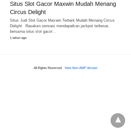
Situs Slot Gacor Maxwin Mudah Menang
Circus Delight
Situs Judi Slot Gacor Maxwin Terbaik Mudah Menang Circus
Delight Rasakan sensasi mendapatkan jackpot terbesar,
bersama situs slot gacor…
1 tahun ago
All Rights Reserved
View Non-AMP Version