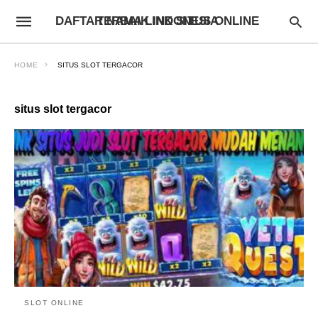
DAFTAR NAMA LINK SITUS ONLINE TERBAIK INDONESIA
HOME
SITUS SLOT TERGACOR
situs slot tergacor
SLOT ONLINE