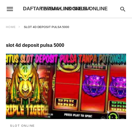
DAFTAR NAMA LINK SITUS ONLINE TERBAIK INDONESIA
HOME
SLOT 4D DEPOSIT PULSA 5000
slot 4d deposit pulsa 5000
SLOT ONLINE