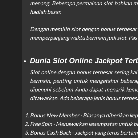
menang. Beberapa permainan slot bahkan m
hadiah besar.
Dengan memilih slot dengan bonus terbesa
memperpanjang waktu bermain judi slot. Pas
Dunia Slot Online Jackpot Ter
Slot online dengan bonus terbesar sering k
bermain, penting untuk mengetahui beberap
dipenuhi sebelum Anda dapat menarik kemen
ditawarkan. Ada beberapa jenis bonus terbesa
Bonus New Member - Biasanya diberikan kep
Free Spin - Menawarkan kesempatan untuk b
Bonus Cash Back - Jackpot yang terus bertam