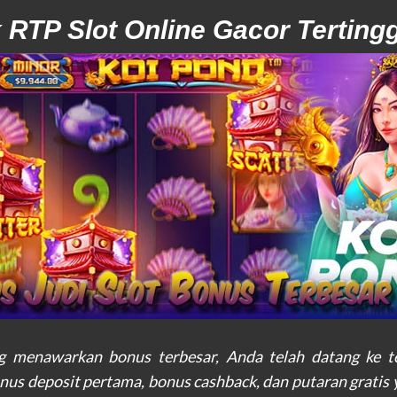
RTP Slot Online Gacor Tertinggi
 menawarkan bonus terbesar, Anda telah datang ke te
onus deposit pertama, bonus cashback, dan putaran grati