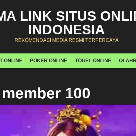
A LINK SITUS ONLI
INDONESIA
REKOMENDASI MEDIA RESMI TERPERCAYA
T ONLINE
POKER ONLINE
TOGEL ONLINE
OLAH
w member 100