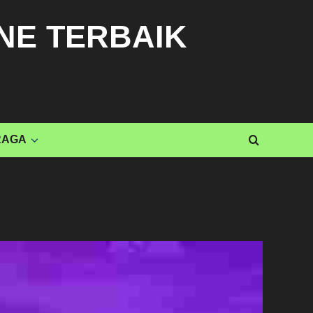
NE TERBAIK
RAGA