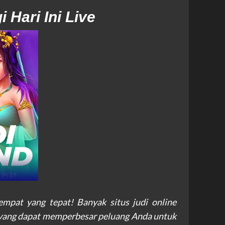
 Hari Ini Live
mpat yang tepat! Banyak situs judi online
s yang dapat memperbesar peluang Anda untuk