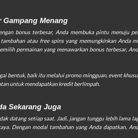
or Gampang Menang
dengan bonus terbesar, Anda membuka pintu menuju pel
t tambahan atau free spins yang memungkinkan Anda m
emilih permainan yang menawarkan bonus terbesar, And
agai bentuk, baik itu melalui promo mingguan, event khusu
tan untuk mendapatkan kredit berlimpah.
da Sekarang Juga
k datang setiap saat. Jadi, jangan tunggu lebih lama la
percaya. Dengan modal tambahan yang Anda dapatkan, A