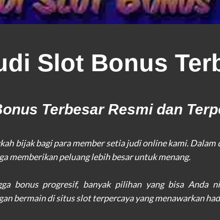
udi Slot Bonus Ter
 Bonus Terbesar Resmi dan Ter
kah bijak bagi para member setia judi online kami. Dalam d
ga memberikan peluang lebih besar untuk menang.
gga bonus progresif, banyak pilihan yang bisa Anda 
 bermain di situs slot terpercaya yang menawarkan had