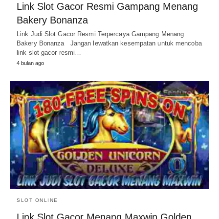
Link Slot Gacor Resmi Gampang Menang
Bakery Bonanza
Link Judi Slot Gacor Resmi Terpercaya Gampang Menang
Bakery Bonanza Jangan lewatkan kesempatan untuk mencoba
link slot gacor resmi…
4 bulan ago
SLOT ONLINE
Link Slot Gacor Menang Maxwin Golden