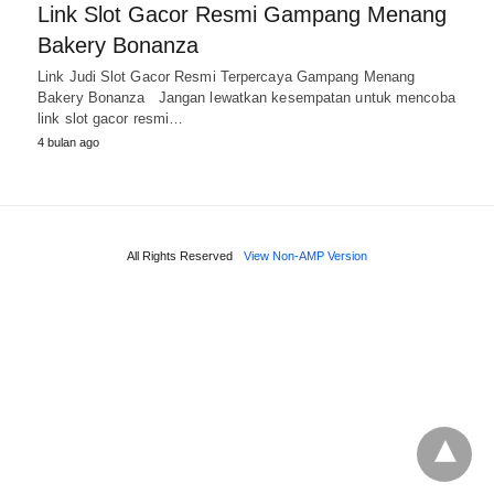
Link Slot Gacor Resmi Gampang Menang
Bakery Bonanza
Link Judi Slot Gacor Resmi Terpercaya Gampang Menang
Bakery Bonanza Jangan lewatkan kesempatan untuk mencoba
link slot gacor resmi…
4 bulan ago
All Rights Reserved
View Non-AMP Version