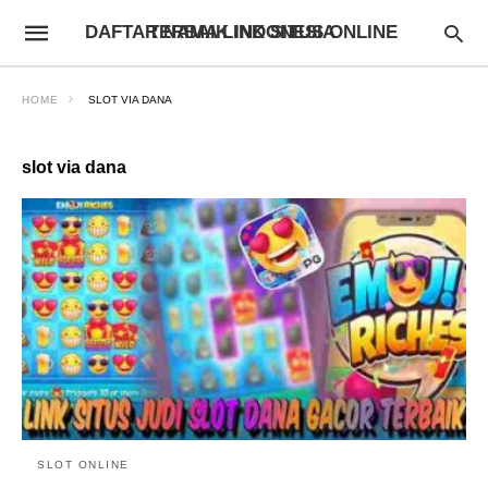
DAFTAR NAMA LINK SITUS ONLINE TERBAIK INDONESIA
HOME
SLOT VIA DANA
slot via dana
SLOT ONLINE