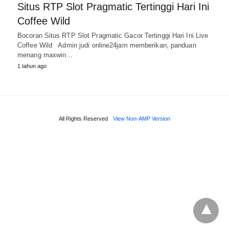
Situs RTP Slot Pragmatic Tertinggi Hari Ini
Coffee Wild
Bocoran Situs RTP Slot Pragmatic Gacor Tertinggi Hari Ini Live
Coffee Wild Admin judi online24jam memberikan, panduan
menang maxwin…
1 tahun ago
All Rights Reserved
View Non-AMP Version