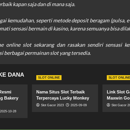
rbaik kapan saja dan di mana saja.
gai kemudahan, seperti metode deposit beragam (pulsa, e-
kmati sensasi bermain di kasino, karena semuanya bisa di
nline slot sekarang dan rasakan sendiri sensasi kem
i berbagai permainan slot yang tersedia.
KE DANA
SLOT ONLINE
SLOT ONLIN
 Resmi
Nama Situs Slot Terbaik
Link Slot 
g Bakery
Terpercaya Lucky Monkey
Maxwin Go
Slot Gacor 2023
2025-09-09
Slot Gacor 2
2025-10-28