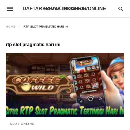
DAFTAR NAMA LINK SITUS ONLINE TERBAIK INDONESIA
HOME
RTP SLOT PRAGMATIC HARI INI
rtp slot pragmatic hari ini
SLOT ONLINE