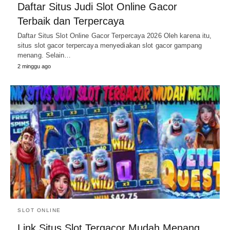
Daftar Situs Judi Slot Online Gacor
Terbaik dan Terpercaya
Daftar Situs Slot Online Gacor Terpercaya 2026 Oleh karena itu,
situs slot gacor terpercaya menyediakan slot gacor gampang
menang. Selain…
2 minggu ago
SLOT ONLINE
Link Situs Slot Tergacor Mudah Menang