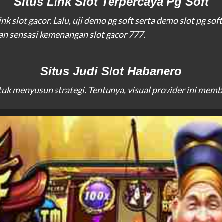
Situs Link Slot Terpercaya Pg Soft
ink slot gacor. Lalu, uji demo pg soft serta demo slot pg s
akan sensasi kemenangan slot gacor 777.
Situs Judi Slot Habanero
ntuk menyusun strategi. Tentunya, visual provider ini m