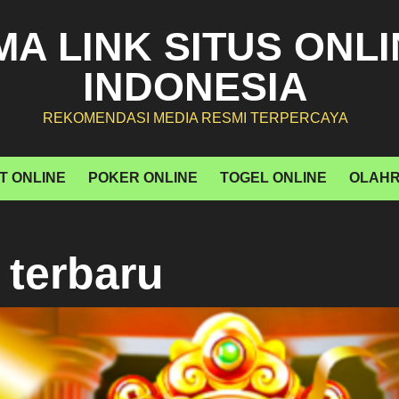
A LINK SITUS ONLI
INDONESIA
REKOMENDASI MEDIA RESMI TERPERCAYA
T ONLINE
POKER ONLINE
TOGEL ONLINE
OLAH
 terbaru