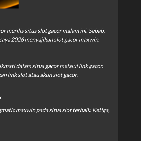
or merilis situs slot gacor malam ini. Sebab,
rcaya
2026 menyajikan slot gacor maxwin.
ikmati dalam situs gacor melalui link gacor.
an link slot atau akun slot gacor.
y
tic maxwin pada situs slot terbaik. Ketiga,