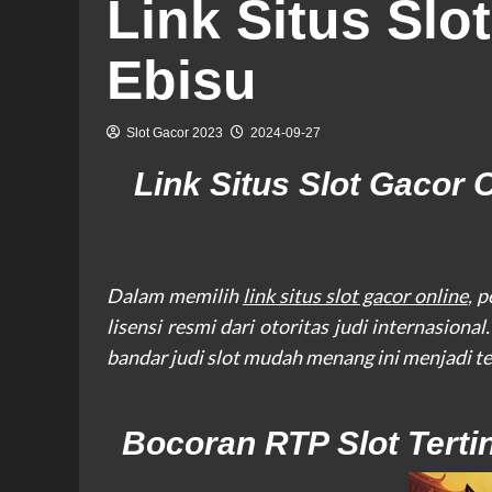
Link Situs Slo
Ebisu
Slot Gacor 2023
2024-09-27
Link Situs Slot Gacor
Dalam memilih
link situs slot gacor online
, 
lisensi resmi dari otoritas judi internasio
bandar judi slot mudah menang ini menjadi t
Bocoran RTP Slot Tertin